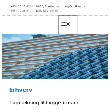
Hop
(+45) 40 25 61 31
8850, Bjerringbro
jotag@outlook.dk
til
(+45) 40 25 61 31
jotag@outlook.dk
indhold
Menu
Erhverv
Tagdækning til byggefirmaer